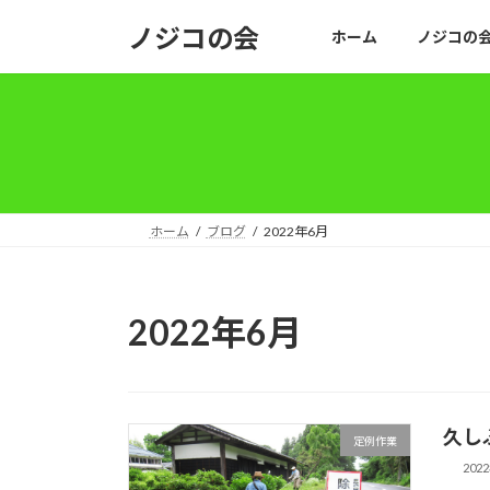
コ
ナ
ノジコの会
ホーム
ノジコの
ン
ビ
テ
ゲ
ン
ー
ツ
シ
へ
ョ
ス
ン
キ
に
ッ
移
ホーム
ブログ
2022年6月
プ
動
2022年6月
久し
定例作業
202