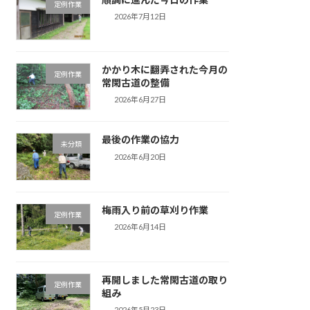
定例作業
2026年7月12日
かかり木に翻弄された今月の
定例作業
常閑古道の整備
2026年6月27日
最後の作業の協力
未分類
2026年6月20日
梅雨入り前の草刈り作業
定例作業
2026年6月14日
再開しました常閑古道の取り
定例作業
組み
2026年5月23日