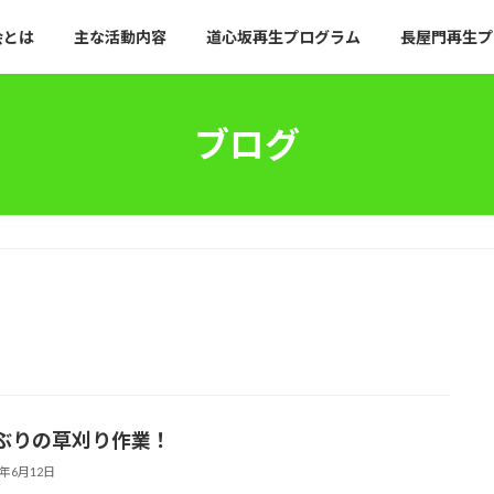
会とは
主な活動内容
道心坂再生プログラム
長屋門再生プ
ブログ
ぶりの草刈り作業！
2年6月12日