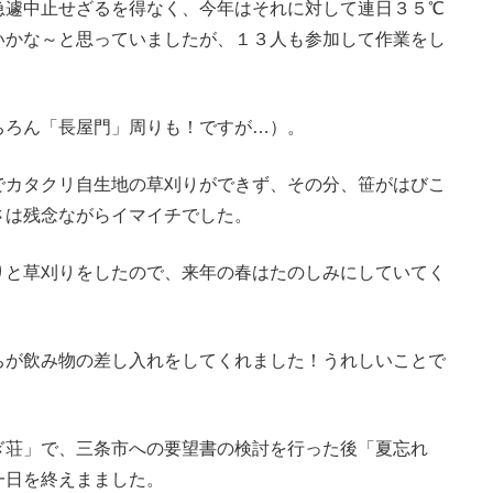
急遽中止せざるを得なく、今年はそれに対して連日３５℃
いかな～と思っていましたが、１３人も参加して作業をし
ちろん「長屋門」周りも！ですが…）。
でカタクリ自生地の草刈りができず、その分、笹がはびこ
さは残念ながらイマイチでした。
りと草刈りをしたので、来年の春はたのしみにしていてく
ちが飲み物の差し入れをしてくれました！うれしいことで
ぎ荘」で、三条市への要望書の検討を行った後「夏忘れ
一日を終えまました。