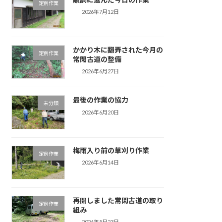
定例作業
2026年7月12日
かかり木に翻弄された今月の
定例作業
常閑古道の整備
2026年6月27日
最後の作業の協力
未分類
2026年6月20日
梅雨入り前の草刈り作業
定例作業
2026年6月14日
再開しました常閑古道の取り
定例作業
組み
2026年5月23日