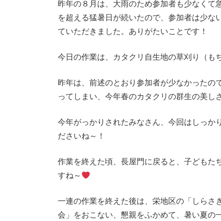
昨年の８月は、大雨のため参加者も少なくて
:
を超える猛暑日が続いたので、参加者は少な
ていただきました。ありがたいことです！
今日の作業は、カタクリ自生地の草刈り（も
昨年は、前述のとおり参加者が少なかったの
ってしまい、今年春のカタクリの群生の美し
今年がっかりされたみなさん、今回はしっか
ださいね～！
作業を終えた頃、長屋門に戻ると、子どもた
すね～
一連の作業を終えた後は、栄地区の「しらさ
会」をおこない、懇親をふかめて、暑い夏の