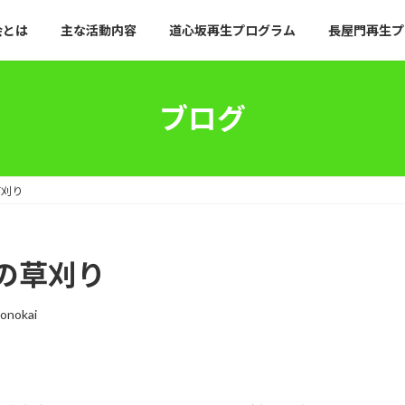
会とは
主な活動内容
道心坂再生プログラム
長屋門再生プ
ブログ
草刈り
の草刈り
konokai