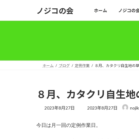
コ
ナ
ノジコの会
ホーム
ノジコの
ン
ビ
テ
ゲ
ン
ー
ツ
シ
へ
ョ
ス
ン
キ
に
ッ
移
ホーム
ブログ
定例作業
８月、カタクリ自生地の
プ
動
８月、カタクリ自生地
最
2023年8月27日
2023年8月27日
noji
終
更
新
今日は月一回の定例作業日。
日
時